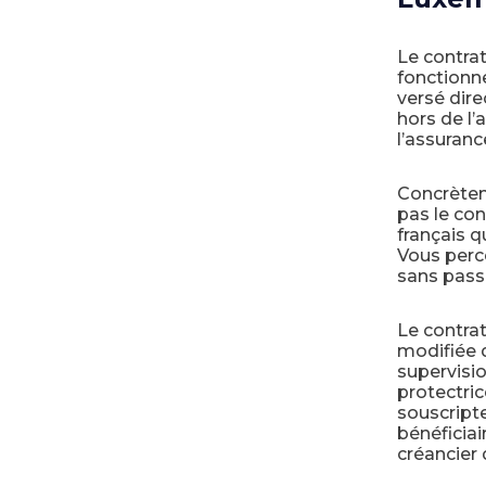
Le contra
fonctionne
versé dire
hors de l’
l’assuranc
Concrèteme
pas le con
français 
Vous perc
sans passe
Le contrat
modifiée 
supervisi
protectric
souscripte
bénéficiai
créancier 