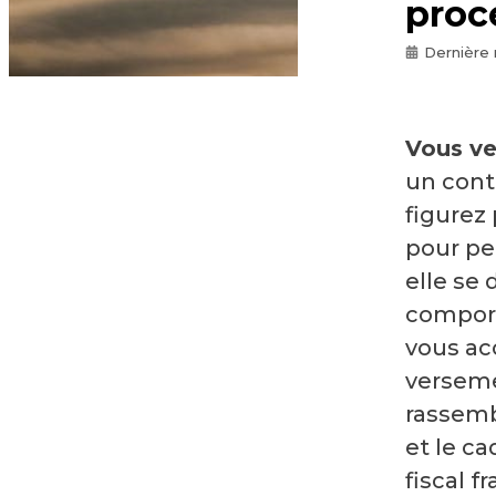
proc
Dernière 
Vous v
un cont
figurez
pour per
elle se
comport
vous ac
verseme
rassemb
et le ca
fiscal f