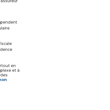
l’assureur
dépendent
laire
fiscale
sidence
rtout en
plexe et à
 des
mon