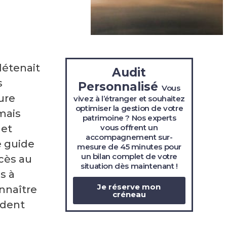
détenait
Audit
s
Personnalisé
Vous
ure
vivez à l’étranger et souhaitez
optimiser la gestion de votre
 mais
patrimoine ? Nos experts
vous offrent un
 et
accompagnement sur-
e guide
mesure de 45 minutes pour
un bilan complet de votre
cès au
situation
dès maintenant !
s à
Je réserve mon
nnaître
créneau
ident