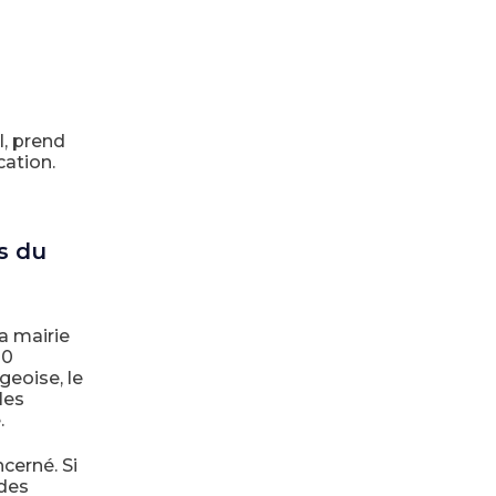
l, prend
cation.
s du
a mairie
10
eoise, le
les
.
cerné. Si
 des