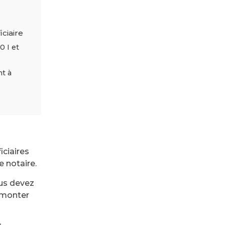
iciaire
0 I et
nt à
iciaires
e notaire.
ous devez
 monter