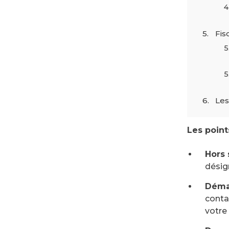
Fis
Les
Les points
Hors 
désign
Déma
conta
votre 