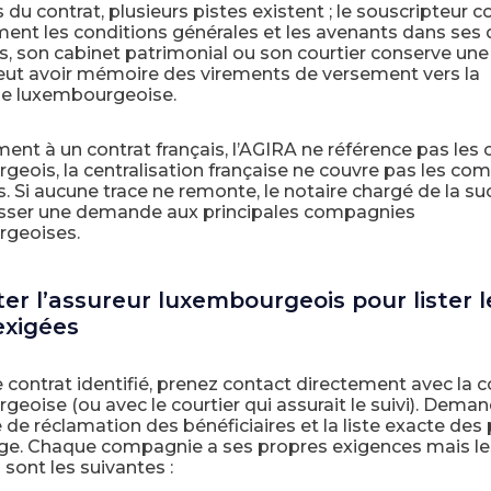
 du contrat, plusieurs pistes existent ; le souscripteur c
ent les conditions générales et les avenants dans ses 
, son cabinet patrimonial ou son courtier conserve une 
ut avoir mémoire des virements de versement vers la
e luxembourgeoise.
ent à un contrat français, l’AGIRA ne référence pas les 
geois, la centralisation française ne couvre pas les co
. Si aucune trace ne remonte, le notaire chargé de la s
sser une demande aux principales compagnies
geoises.
er l’assureur luxembourgeois pour lister l
exigées
e contrat identifié, prenez contact directement avec la
eoise (ou avec le courtier qui assurait le suivi). Demand
 de réclamation des bénéficiaires et la liste exacte des
xige. Chaque compagnie a ses propres exigences mais le
sont les suivantes :