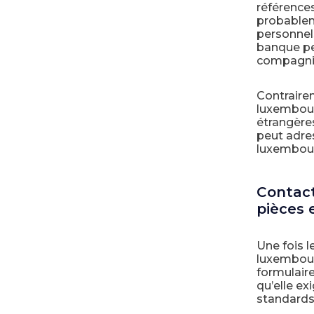
références
probablem
personnels
banque pe
compagni
Contrairem
luxembour
étrangères
peut adre
luxembour
Contact
pièces 
Une fois l
luxembourg
formulaire
qu’elle e
standards 