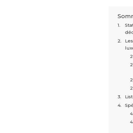
Somm
Sta
dé
Les
lu
Lis
Spé