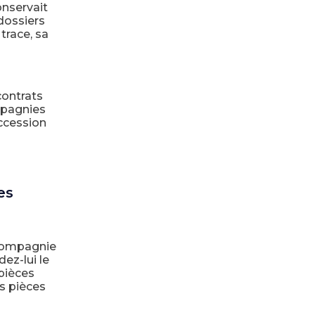
onservait
dossiers
trace, sa
contrats
mpagnies
uccession
es
 compagnie
ez-lui le
 pièces
s pièces