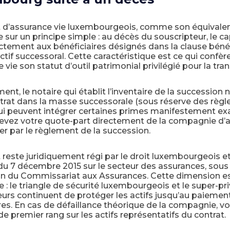
t d’assurance vie luxembourgeois, comme son équivalent
 sur un principe simple : au décès du souscripteur, le ca
ctement aux bénéficiaires désignés dans la clause bénéfi
actif successoral. Cette caractéristique est ce qui confèr
e vie son statut d’outil patrimonial privilégié pour la tra
nt, le notaire qui établit l’inventaire de la succession n
trat dans la masse successorale (sous réserve des règle
qui peuvent intégrer certaines primes manifestement ex
evez votre quote-part directement de la compagnie d’a
r par le règlement de la succession.
 reste juridiquement régi par le droit luxembourgeois et 
du 7 décembre 2015 sur le secteur des assurances, sous 
on du Commissariat aux Assurances. Cette dimension e
e : le triangle de sécurité luxembourgeois et le super-pr
urs continuent de protéger les actifs jusqu’au paiemen
res. En cas de défaillance théorique de la compagnie, v
de premier rang sur les actifs représentatifs du contrat.