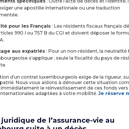
ments spécifiques
: Outre l’acte de décès et l’identité, 
exiger une apostille internationale ou une traduction
mentée.
lité pour les Français
: Les résidents fiscaux français 
rticles 990 I ou 757 B du CGI et doivent déposer le formu
A.
age aux expatriés
: Pour un non-résident, la neutralité 
bourgeoise s’applique ; seule la fiscalité du pays de ré
te.
ion d’un contrat luxembourgeois exige de la rigueur, su
patrié. Nous vous aidons à dénouer cette situation com
r immédiatement le réinvestissement de ces fonds vers
internationales adaptées à votre mobilité.
Je réserve 
 juridique de l’assurance-vie au
bourg suite à un décès