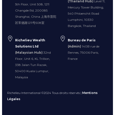
(Thailand Hub)
Level 11,
5th Floor, Unit 508, 1211
Mercury Tower Building,
Changde Rd, 200085
540 Phloenchit Road
Shanghai, China 上海市普陀
Lumphini, 10330
区常德路1211号508室
Bangkok, Thailand
Richelieu Wealth
Bureau de Paris
Solutions Ltd
(Admin)
140B rue de
(Malaysian Hub)
32nd
Rennes, 75006 Paris,
Floor, Unit 6, KL Trillion,
France
338 Jalan Tun Razak,
50400 Kuala Lumpur,
Malaysia
Richelieu International ©2024 Tous droits réservés |
Mentions
Légales