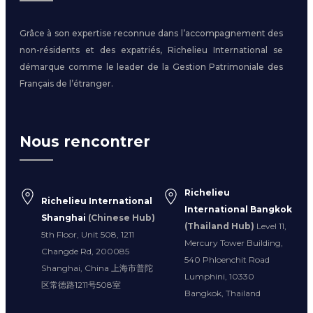
Grâce à son expertise reconnue dans l’accompagnement des
non-résidents et des expatriés, Richelieu International se
démarque comme le leader de la Gestion Patrimoniale des
Français de l’étranger.
Nous rencontrer
Richelieu
Richelieu International
International Bangkok
Shanghai
(Chinese Hub)
(Thailand Hub)
Level 11,
5th Floor, Unit 508, 1211
Mercury Tower Building,
Changde Rd, 200085
540 Phloenchit Road
Shanghai, China 上海市普陀
Lumphini, 10330
区常德路1211号508室
Bangkok, Thailand