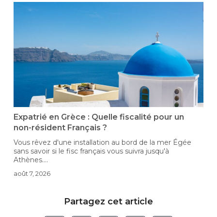
-
Expatrié en Grèce : Quelle fiscalité pour un
non-résident Français ?
Vous rêvez d'une installation au bord de la mer Égée
D
sans savoir si le fisc français vous suivra jusqu'à
i
Athènes....
c
août 7, 2026
a
Partagez cet article