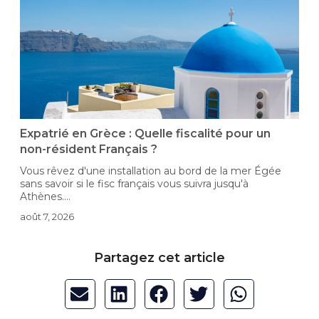
-
Expatrié en Grèce : Quelle fiscalité pour un
non-résident Français ?
Vous rêvez d'une installation au bord de la mer Égée
D
sans savoir si le fisc français vous suivra jusqu'à
i
Athènes....
c
août 7, 2026
a
Partagez cet article