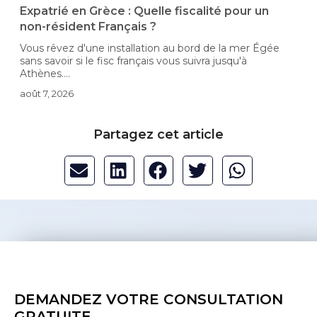
-
Expatrié en Grèce : Quelle fiscalité pour un
non-résident Français ?
Vous rêvez d'une installation au bord de la mer Égée
D
sans savoir si le fisc français vous suivra jusqu'à
i
Athènes....
c
août 7, 2026
a
Partagez cet article
DEMANDEZ VOTRE CONSULTATION
GRATUITE