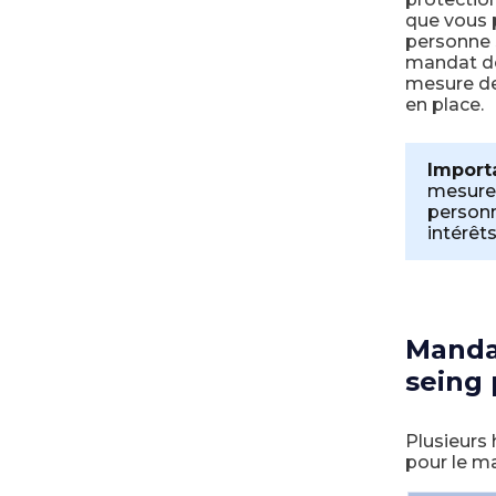
que vous
personne
mandat de 
mesure de 
en place.
Import
mesure,
personn
intérêts
Mandat
seing 
Plusieurs
pour le m