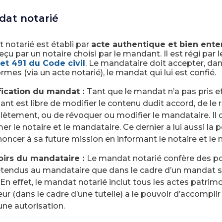
at notarié
 notarié est établi par
acte authentique et bien ent
reçu par un notaire choisi par le mandant. Il est régi par 
et 491 du Code civil
. Le mandataire doit accepter, dan
es (via un acte notarié), le mandat qui lui est confié.
ication du mandat :
Tant que le mandat n’a pas pris eff
nt est libre de modifier le contenu dudit accord, de le
ètement, ou de révoquer ou modifier le mandataire. Il 
er le notaire et le mandataire. Ce dernier a lui aussi la p
noncer à sa future mission en informant le notaire et le
irs du mandataire :
Le mandat notarié confère des p
étendus au mandataire que dans le cadre d’un mandat 
 En effet, le mandat notarié inclut tous les actes patri
eur (dans le cadre d’une tutelle) a le pouvoir d’accomplir
une autorisation.