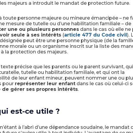
des majeurs a introduit le mandat de protection future.
 à toute personne majeure ou mineure émancipée – ne f
une mesure de tutelle ou d’une habilitation familiale – de
er une ou plusieurs personnes
dans le cas où elle ne 
voir seule à ses intérêts
(
article 477 du Code civil
). 
désignée peut être une personne physique (de la famille
ne morale ou un organisme inscrit sur la liste des man
s à la protection des majeurs.
xte précise que les parents ou le parent survivant, qui
ratelle, tutelle ou habilitation familiale, et qui ont la
ilité de leur enfant mineur, peuvent nommer une ou plu
s pour
représenter leur enfant
dans le cas où celui-ci s
 de gérer ses propres intérêts
.
ui est-ce utile ?
n’étant à l’abri d’une dépendance soudaine, le mandat 
 future s’avère utile à tout individu. L’avantage de ce 