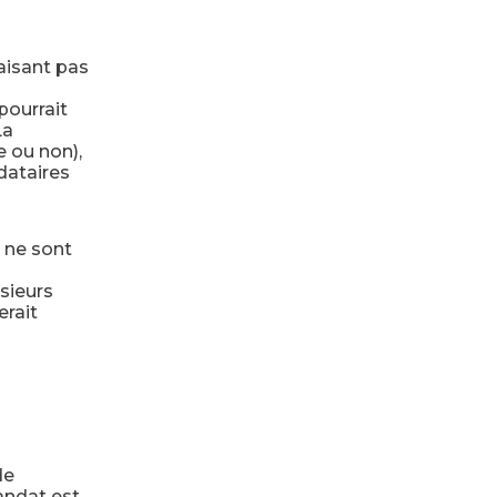
aisant pas
pourrait
La
 ou non),
dataires
 ne sont
sieurs
erait
de
mandat est