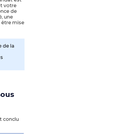
t votre
sence de
é, une
a être mise
 de la
os
sous
t conclu