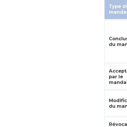
Type d
manda
Conclu
du ma
Accept
par le
mandat
Modific
du ma
Révoca