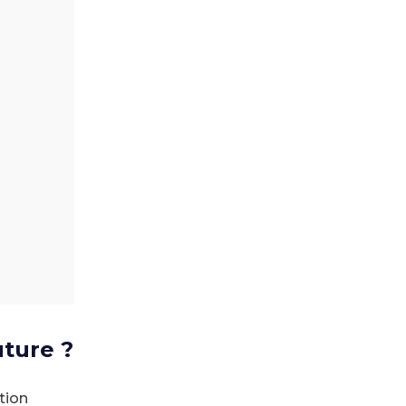
uture ?
tion