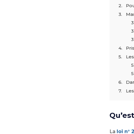
Pou
Man
Pri
Les
Dan
Les
Qu’est
La
loi n°