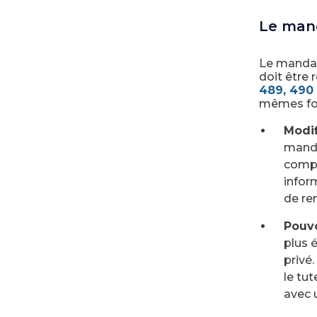
Le mand
Le mandat
doit être 
489, 490 
mêmes form
Modif
manda
compl
inform
de re
Pouvo
plus 
privé.
le tut
avec 