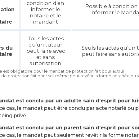
condition d’en
Possible à condition
iation
informer le
informer le Mand
notaire et le
aire
mandant
Tous les actes
qu’un tuteur
rs du
Seuls les actes qu’un 
peut faire avec
aire
peut faire sans autori
et sans
autorisation
e est obligatoire pour le mandat de protection fait pour autrui
 de protection fait pour soi-même peut revêtir la forme notariée ou 
ndat est conclu par un adulte sain d’esprit pour lu
ce cas, le mandat peut être conclu par acte notarié ou p
eing privé.
ndat est conclu par un parent sain d’esprit pour son
ce cas, le mandat peut seulement revêtir la forme notar