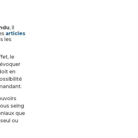
endu
, il
les
articles
s les
et, le
 révoquer
doit en
ossibilité
 mandant.
ouvoirs
sous seing
moniaux que
 seul ou