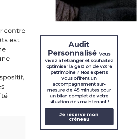
r contre
êts est
Audit
ne
Personnalisé
Vous
une
vivez à l’étranger et souhaitez
optimiser la gestion de votre
patrimoine ? Nos experts
positif,
vous offrent un
accompagnement sur-
es
mesure de 45 minutes pour
ité
un bilan complet de votre
situation
dès maintenant !
Je réserve mon
créneau