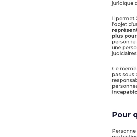
juridique 
Il permet
l’objet d’
représent
plus pour
personne 
une person
judiciaire
Ce même te
pas sous cu
responsab
personne
incapable
Pour q
Personne 
protection