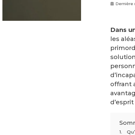
Dernière 
Dans un
les aléa
primord
solutio
personn
d’incapa
offrant
avantage
d’esprit
Somm
Qu’