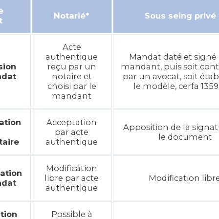
e
Notarié*
Sous seing privé 
t
Acte
authentique
Mandat daté et signé 
sion
reçu par un
mandant, puis soit con
ndat
notaire et
par un avocat, soit étab
choisi par le
le modèle, cerfa 135
mandant
ation
Acceptation
Apposition de la signat
par acte
le document
aire
authentique
Modification
ation
libre par acte
Modification libr
ndat
authentique
tion
Possible à