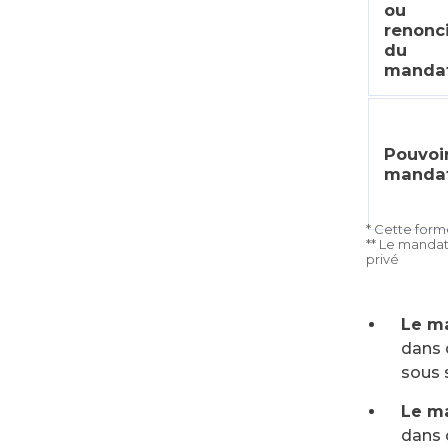
ou
renonc
du
mandat
Pouvoi
mandat
* Cette form
** Le mandat
privé
Le ma
dans 
sous s
Le ma
dans 