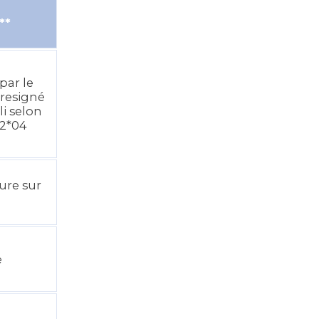
**
par le
tresigné
li selon
92*04
ure sur
e