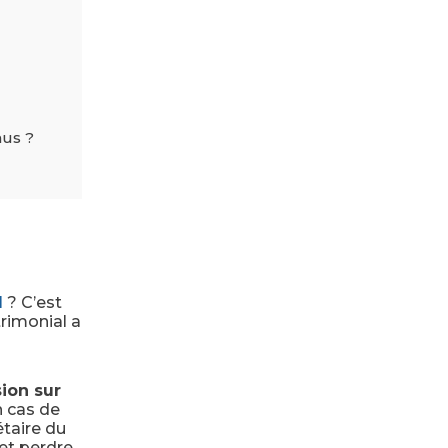
nus ?
l
? C’est
rimonial a
sion sur
n cas de
étaire du
et perdre