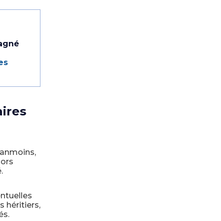
pagné
es
ires
éanmoins,
hors
.
entuelles
 héritiers,
és.