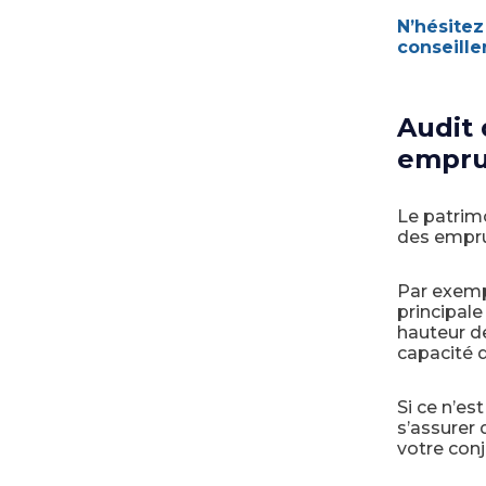
N’hésitez
conseiller
Audit
empru
Le patrim
des empru
Par exemp
principale
hauteur de
capacité d
Si ce n’es
s’assurer
votre conjo