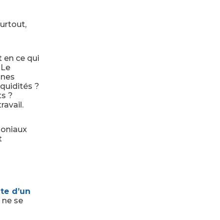
urtout,
t en ce qui
 Le
unes
quidités ?
ts ?
avail.
moniaux
t
te d’un
e ne se