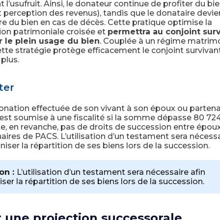
 l’usufruit. Ainsi, le donateur continue de profiter du bie
 perception des revenus), tandis que le donataire devie
re du bien en cas de décès. Cette pratique optimise la
ion patrimoniale croisée et
permettra au conjoint sur
 le plein usage du bien
. Couplée à un régime matrimo
tte stratégie protège efficacement le conjoint survivan
 plus.
ter
nation effectuée de son vivant à son époux ou partena
st soumise à une fiscalité si la somme dépasse 80 724€
te, en revanche, pas de droits de succession entre épou
aires de PACS. L’utilisation d’un testament sera nécessa
niser la répartition de ses biens lors de la succession.
on :
L’utilisation d’un testament sera nécessaire afin
ser la répartition de ses biens lors de la succession.
r une projection successorale