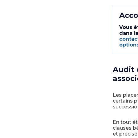
Acco
Vous ê
dans la
contac
options
Audit 
associ
Les place
certains 
succession
En tout ét
clauses bé
et précisé