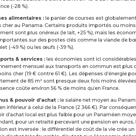
nce (-28 %).
es alimentaires :
le panier de courses est globalement
 cher au Panama. Certains produits importés ou moins
ement sont plus onéreux (le lait, +25 %), mais les écono
importantes sur des postes clés comme la viande de bœu
let (-49 %) ou les œufs (-39 %).
ports & services :
les économies sont ici considérables
nnement mensuel aux transports en commun est plus d
moins cher (19 € contre 61 €). Les dépenses d’énergie po
tement de 85 m² sont presque deux fois moins élevées 
essence coûte environ 56 % de moins qu’en France.
us & pouvoir d’achat :
le salaire net moyen au Panam
en inférieur à celui de la France (2 366 €). Par conséquent
ir d’achat local est plus faible pour un Panaméen moye
dant, pour un retraité percevant une pension en euros, 
ion est inversée : le différentiel de coût de la vie crée un