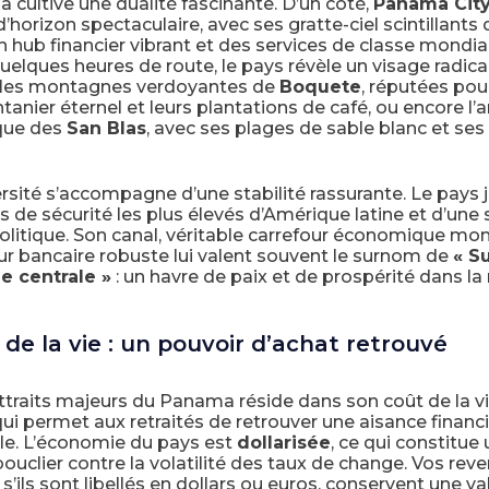
cultive une dualité fascinante. D’un côté,
Panama Cit
d’horizon spectaculaire, avec ses gratte-ciel scintillants 
n hub financier vibrant et des services de classe mondia
 quelques heures de route, le pays révèle un visage radi
 : les montagnes verdoyantes de
Boquete
, réputées pour
ntanier éternel et leurs plantations de café, ou encore l’a
que des
San Blas
, avec ses plages de sable blanc et ses
rsité s’accompagne d’une stabilité rassurante. Le pays j
s de sécurité les plus élevés d’Amérique latine et d’une 
politique. Son canal, véritable carrefour économique mond
ur bancaire robuste lui valent souvent le surnom de
« S
e centrale »
: un havre de paix et de prospérité dans la 
 de la vie : un pouvoir d’achat retrouvé
ttraits majeurs du Panama réside dans son coût de la v
qui permet aux retraités de retrouver une aisance financ
le. L’économie du pays est
dollarisée
, ce qui constitue 
bouclier contre la volatilité des taux de change. Vos reve
r s’ils sont libellés en dollars ou euros, conservent une va