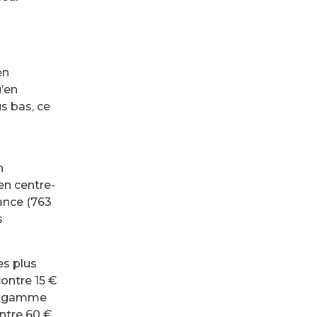
en
u’en
s bas, ce
n
en centre-
ance (763
s
es plus
ontre 15 €
de gamme
ontre 60 €