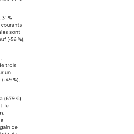
 31 %
 courants
mies sont
f (-56 %),
.
e trois
ur un
(-49 %),
a (679 €)
, le
n.
la
 gain de