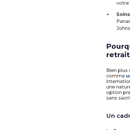
votre
Soins
Panam
Johns
Pourqu
retrai
Bien plus 
comme
u
internatio
une nature
option pr
sans sacrif
Un cadr