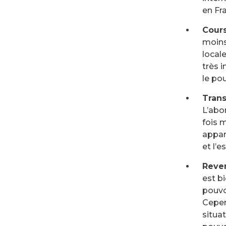
en Fra
Cours
moins
local
très 
le pou
Trans
L’abo
fois 
appar
et l’
Reven
est bi
pouvo
Cepen
situat