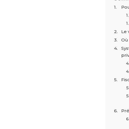
Pou
Le 
Où 
Sys
pri
Fis
Pré