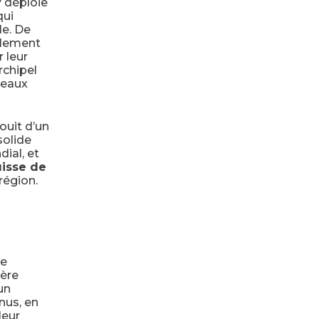
y
déploie
qui
le. De
calement
 leur
rchipel
 eaux
ouit d’un
solide
ial, et
uisse de
région.
ie
ière
un
nus, en
leur