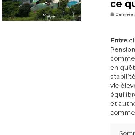
ce qu
Dernière 
Entre
cl
Pension
comme u
en quête
stabili
vie élev
équilibr
et auth
comment
Somm