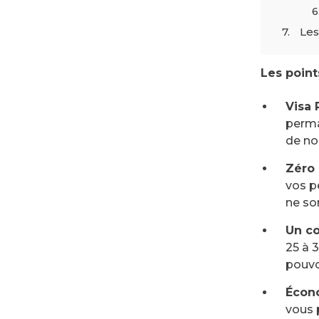
Les
Les point
Visa 
perma
de no
Zéro 
vos p
ne so
Un coû
25 à 
pouvo
Écono
vous p