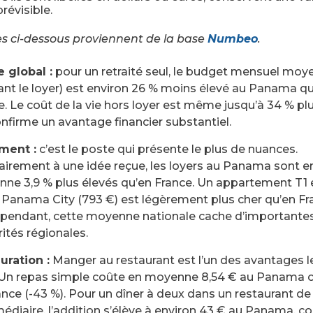
révisible.
es ci-dessous proviennent de la base
Numbeo
.
e global :
pour un retraité seul, le budget mensuel moy
uant le loyer) est environ 26 % moins élevé au Panama q
e. Le coût de la vie hors loyer est même jusqu’à 34 % plu
onfirme un avantage financier substantiel.
ment :
c’est le poste qui présente le plus de nuances.
airement à une idée reçue, les loyers au Panama sont e
ne 3,9 % plus élevés qu’en France. Un appartement T1 
 à Panama City (793 €) est légèrement plus cher qu’en Fr
ependant, cette moyenne nationale cache d’importante
ités régionales.
uration :
Manger au restaurant est l’un des avantages l
 Un repas simple coûte en moyenne 8,54 € au Panama c
ance (-43 %). Pour un dîner à deux dans un restaurant 
médiaire, l’addition s’élève à environ 43 € au Panama, c