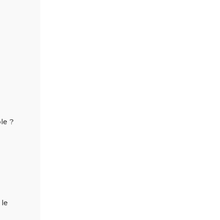
le ?
 le