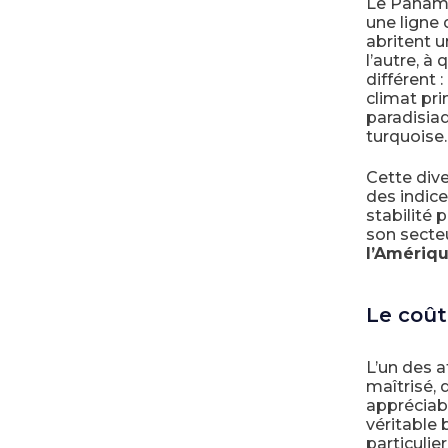
Le Panama 
une ligne 
abritent u
l’autre, à
différent
climat pri
paradisia
turquoise.
Cette dive
des indice
stabilité 
son secte
l’Amériqu
Le coût
L’un des a
maîtrisé, 
appréciab
véritable 
particulie