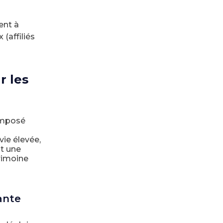
ent à
(affiliés
r les
 imposé
vie élevée,
st une
rimoine
ante