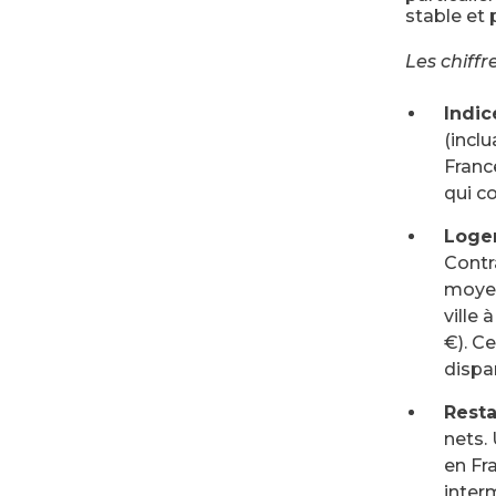
stable et p
Les chiffr
Indic
(incl
Franc
qui c
Loge
Contr
moyen
ville
€). C
dispar
Resta
nets.
en Fr
inter