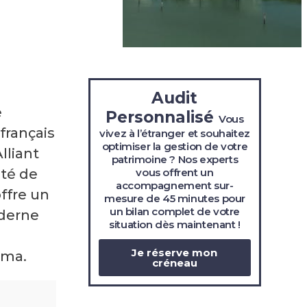
Audit
e
Personnalisé
Vous
français
vivez à l’étranger et souhaitez
optimiser la gestion de votre
lliant
patrimoine ? Nos experts
vous offrent un
té de
accompagnement sur-
offre un
mesure de 45 minutes pour
un bilan complet de votre
oderne
situation
dès maintenant !
Je réserve mon
ama.
créneau