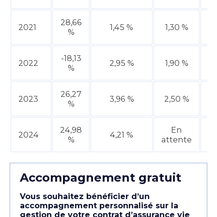
28,66
2021
1,45 %
1,30 %
1
%
-18,13
2022
2,95 %
1,90 %
5
%
26,27
2023
3,96 %
2,50 %
4
%
24,98
En
2024
4,21 %
2
%
attente
Accompagnement gratuit
Vous souhaitez bénéficier d’un
accompagnement personnalisé sur la
gestion de votre contrat d’assurance vie