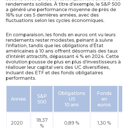
rendements solides. À titre d’exemple, le S&P 500
a généré une performance moyenne de près de
16% sur ces 5 dernières années, avec des
fluctuations selon les cycles économiques.
En comparaison, les fonds en euros ont vu leurs
rendements rester modestes, peinant à suivre
l’inflation, tandis que les obligations d’État
américaines à 10 ans offrent désormais des taux
d’intérêt attractifs, dépassant 4 % en 2024. Cette
évolution pousse de plus en plus d’investisseurs à
réallouer leur capital vers des UC diversifiées,
incluant des ETF et des fonds obligataires
performants.
Obligations
Fonds
In
S&P
Année
US
en
500
10 ans
euros
F
18,37
2020
0,89 %
1,30 %
0
%