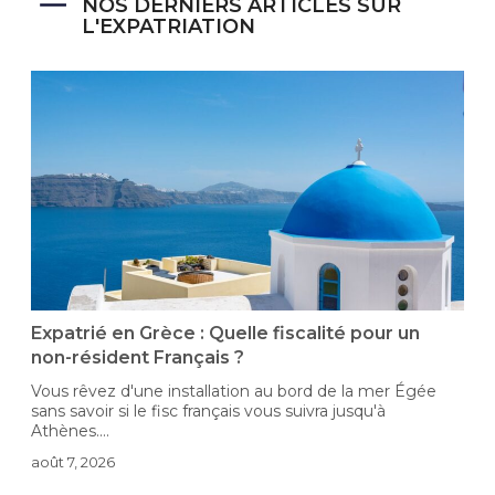
NOS DERNIERS ARTICLES SUR
L'EXPATRIATION
-
Expatrié en Grèce : Quelle fiscalité pour un
non-résident Français ?
Vous rêvez d'une installation au bord de la mer Égée
D
sans savoir si le fisc français vous suivra jusqu'à
i
Athènes....
c
août 7, 2026
a