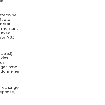
de
determine
it ete
nnel au
un montant
y avez
iron 783
icle 53)
 des
ous
organisme
ordonne les
 : echange
reponse,