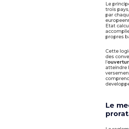
Le princip
trois pays
par chaque
europeenn
Etat calcu
accomplie 
propres b
Cette logi
des conven
l’
ouvertur
atteindre 
versement
comprendr
developp
Le mec
prorat