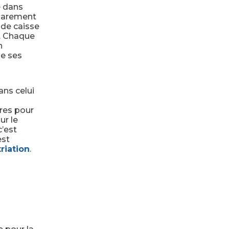
e dans
eparement
 de caisse
n. Chaque
n
de ses
ans celui
res pour
ur le
’est
est
riation
.