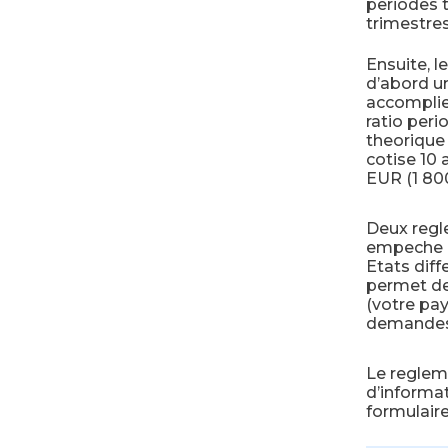
periodes t
trimestres
Ensuite, l
d’abord u
accomplie 
ratio peri
theorique
cotise 10 
EUR (1 800
Deux regl
empeche q
Etats diff
permet de
(votre pay
demandes 
Le regleme
d’informat
formulaire