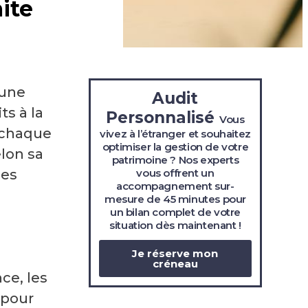
aite
 une
Audit
ts à la
Personnalisé
Vous
, chaque
vivez à l’étranger et souhaitez
optimiser la gestion de votre
elon sa
patrimoine ? Nos experts
vous offrent un
des
accompagnement sur-
mesure de 45 minutes pour
un bilan complet de votre
situation
dès maintenant !
Je réserve mon
créneau
ce, les
 pour