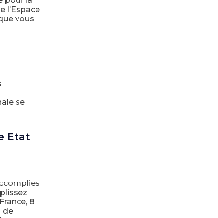
 pour la
de l’Espace
 que vous
s
nale se
e Etat
accomplies
plissez
 France, 8
s de