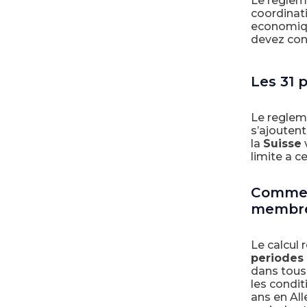
Le reglem
coordinati
economique
devez con
Les 31 
Le reglem
s’ajoutent
la
Suisse
v
limite a c
Comment
membr
Le calcul 
periodes
dans tous
les condit
ans en Al