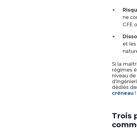
Risqu
ne com
CFE o
Disso
et les
natur
Si la maît
régimes ét
niveau de 
d’ingénier
dédiés de
créneau
!
Trois 
comme