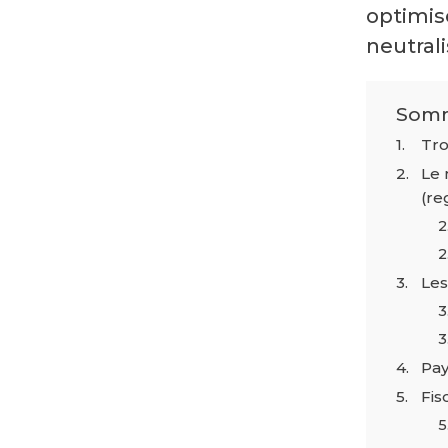
optimis
neutrali
Somm
Tro
Le 
(re
Les
Pay
Fis