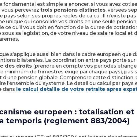
e fondamental est simple a enoncer, si vous avez cotis
, vous percevrez
trois pensions distinctes
, versees s
 pays selon ses propres regles de calcul. Il n’existe pas
e unique qui consolide vos droits en une seule pensio
le ce qu’il vous doit en fonction de la duree de cotisatio
sous sa legislation, de votre niveau de salaire local et 
aremes.
que s’applique aussi bien dans le cadre europeen que d
tions bilaterales. La coordination entre pays porte sur
e des droits
(prendre en compte vos periodes etrange
le minimum de trimestres exige par chaque pays), pas s
 d’une pension globale. Comprendre cette distinction, c
e l’ensemble du systeme. Le detail du calcul par pays 
e dans
le calcul detaille de votre retraite apres expat
anisme europeen : totalisation et
a temporis (reglement 883/2004)