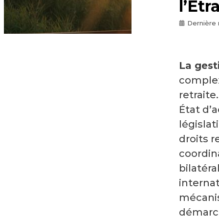
l’Étr
Dernière 
La gest
complexi
retrait
État d’a
législat
droits r
coordin
bilatéra
internat
mécanis
démarch