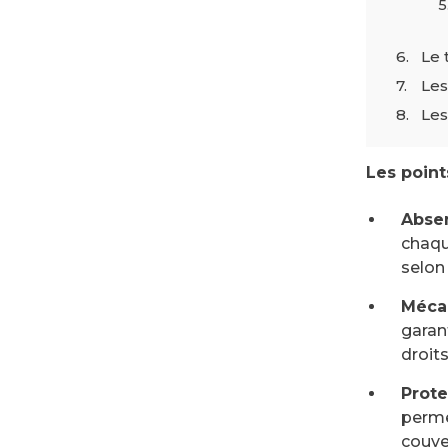
Le 
Les
Les
Les points
Absen
chaqu
selon
Mécan
garant
droit
Prote
perme
couve