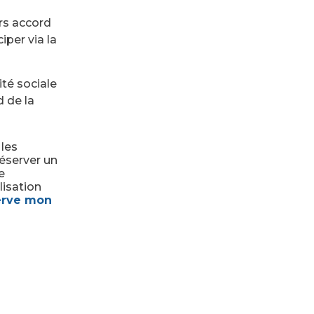
rs accord
iper via la
té sociale
d de la
 les
éserver un
e
lisation
erve mon