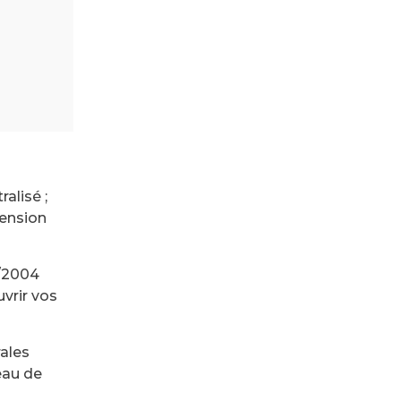
alisé ;
pension
/2004
uvrir vos
ales
eau de