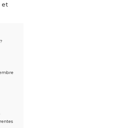
 et
?
membre
n
erentes