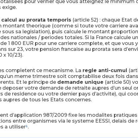
otalisees pour verifier que vous atteignez le minimum 
 exige.
e
calcul au prorata temporis
(article 52) : chaque Etat 
n montant theorique (comme si toute votre carriere ava
sous sa legislation), puis calcule le montant proportio
odes nationales / periodes totales. Si la France calcule 
 de 1 800 EUR pour une carriere complete, et que vous 
ans sur 23, votre pension francaise au prorata sera d’env
 x 10/23).
es completent ce mecanisme. La
regle anti-cumul
(art
u’un meme trimestre soit comptabilise deux fois dans
erents. Et le principe de
demande unique
(article 50) v
 deposer votre demande de retraite aupres d’un seul 
s de residence ou votre dernier pays d’activite), qui co
aupres de tous les Etats concernes.
nt d’application 987/2009 fixe les modalites pratiques
ions entre organismes via le systeme EESSI, delais de 
s a utiliser
⁶
.