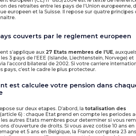
ent europeen (CE) n° 883/2004 est le texte de reference
on des retraites entre les pays de l’Union europeenne, 
 europeen et la Suisse. Il repose sur quatre principes
naitre.
pays couverts par le reglement europeen
ent s’applique aux
27 Etats membres de l’UE
, auxquel
 les 3 pays de l’EEE (Islande, Liechtenstein, Norvege) et
ia l’accord bilateral de 2002. Si votre carriere internatio
es pays, c’est le cadre le plus protecteur.
 est calculee votre pension dans chaqu
e
repose sur deux etapes. D’abord, la
totalisation des
(article 6) : chaque Etat prend en compte les periodes 
 les autres Etats membres pour determiner si vous rem
ions d’ouverture de droits. Si vous avez cotise 10 ans en
lemagne et 5 ans en Belgique, la France comptera 23 an