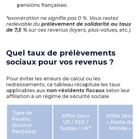
pensions françaises.
*exonération ne signifie pas 0 %. Vous restez
redevable du
prélèvement de solidarité au taux
de 7,5 %
sur ces revenus (loyers, plus-values, etc.).
Quel taux de prélèvements
sociaux pour vos revenus ?
Pour éviter les erreurs de calcul ou les
redressements, ce tableau récapitule les taux
applicables aux
non-résidents fiscaux
selon leur
affiliation à un régime de sécurité sociale.
Type de
Affilié Sécu
Affilié Sécu
Revenu
UE / EEE /
« Reste du
(Source
Suisse / UK*
Monde »
française)