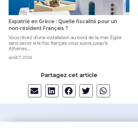
-
Expatrié en Grèce : Quelle fiscalité pour un
non-résident Français ?
Vous rêvez d'une installation au bord de la mer Égée
D
sans savoir si le fisc français vous suivra jusqu'à
i
Athènes....
c
août 7, 2026
a
Partagez cet article