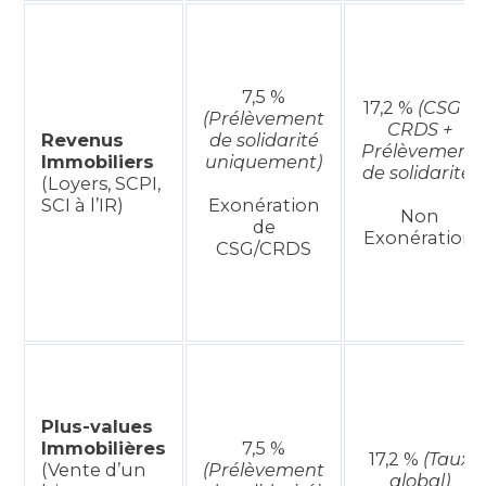
7,5 %
17,2 %
(CSG +
(Prélèvement
CRDS +
Revenus
de solidarité
Prélèvement
Immobiliers
uniquement)
de solidarité)
(Loyers, SCPI,
SCI à l’IR)
Exonération
Non
de
Exonération
CSG/CRDS
Plus-values
Immobilières
7,5 %
17,2 %
(Taux
(Vente d’un
(Prélèvement
global)