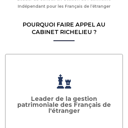
Indépendant pour les Français de l’étranger
POURQUOI FAIRE APPEL AU
CABINET RICHELIEU ?
Cabinet Richelieu International
Le cabinet Richelieu International est le leader
du conseil patrimonial et fiscal indépendant pour
Leader de la gestion
les Français expatriés ou résidents à l’étranger
patrimoniale des Français de
l'étranger
ÊTRE RAPPELÉ