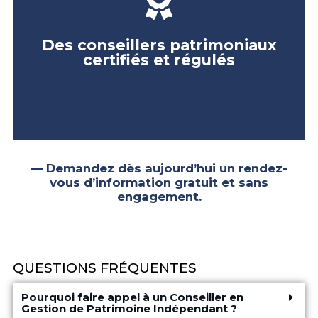
Enfin, en confiant vos projets à un Conseiller en
Gestion de Patrimoine (CGP) certifié et régulé,
vous choisirez la sécurité d’un conseil objectif,
Des conseillers patrimoniaux
professionnel et toujours pertinent.
certifiés et régulés
ÊTRE RAPPELÉ
— Demandez dès aujourd’hui un rendez-
vous d’information gratuit et sans
engagement.
QUESTIONS FRÉQUENTES
Pourquoi faire appel à un Conseiller en
Gestion de Patrimoine Indépendant ?