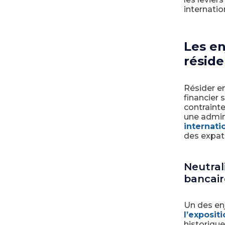
internatio
Les en
réside
Résider e
financier 
contrainte
une admini
internati
des expatr
Neutral
bancair
Un des enj
l’exposit
historique