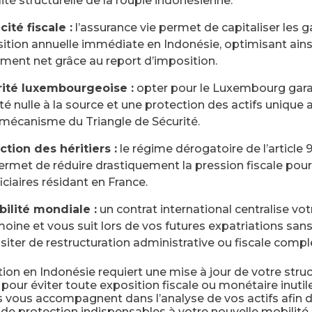
lité structurelle de la roupie indonésienne.
cité fiscale :
l’assurance vie permet de capitaliser les g
ition annuelle immédiate en Indonésie, optimisant ainsi
ment net grâce au report d’imposition.
ité luxembourgeoise :
opter pour le Luxembourg gara
lité nulle à la source et une protection des actifs uniqu
e mécanisme du Triangle de Sécurité.
ction des héritiers :
le régime dérogatoire de l’article 
ermet de réduire drastiquement la pression fiscale pour
ciaires résidant en France.
bilité mondiale :
un contrat international centralise vot
moine et vous suit lors de vos futures expatriations san
siter de restructuration administrative ou fiscale compl
tion en Indonésie requiert une mise à jour de votre stru
pour éviter toute exposition fiscale ou monétaire inutil
s vous accompagnent dans l’analyse de vos actifs afin d’
s de protection indispensables à votre nouvelle mobilité