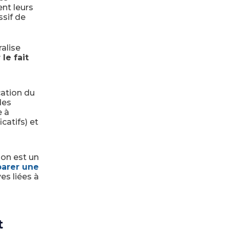
ient leurs
sif de
ralise
 le fait
cation du
des
e à
catifs) et
ion est un
parer une
ves liées à
t