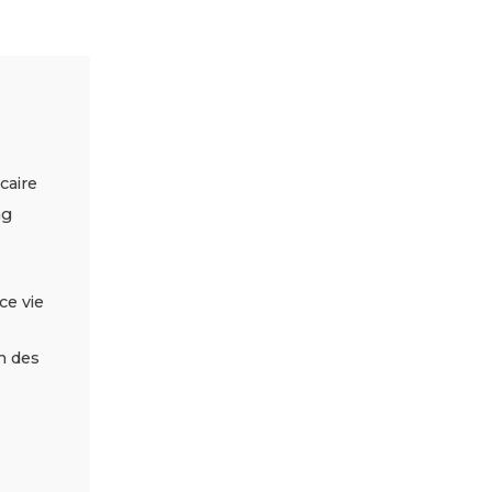
caire
ng
ce vie
n des