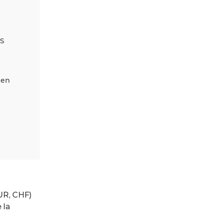
RS
 en
EUR, CHF)
 la