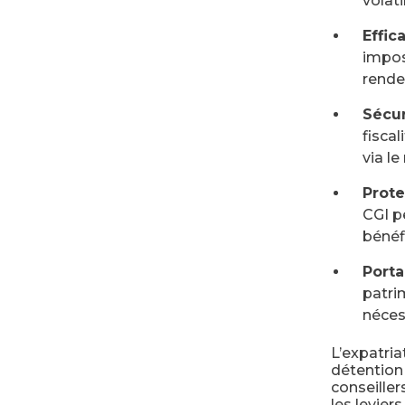
volati
Effica
impos
rende
Sécur
fisca
via l
Prote
CGI p
bénéfi
Porta
patri
néces
L’expatria
détention 
conseiller
les levier