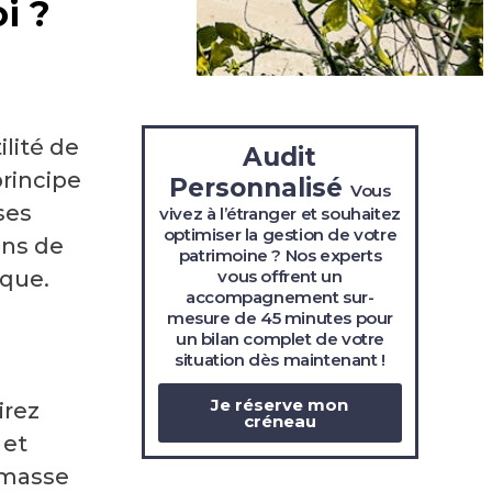
i ?
ilité de
Audit
principe
Personnalisé
Vous
ses
vivez à l’étranger et souhaitez
optimiser la gestion de votre
ons de
patrimoine ? Nos experts
vous offrent un
ique.
accompagnement sur-
mesure de 45 minutes pour
un bilan complet de votre
situation
dès maintenant !
Je réserve mon
irez
créneau
 et
 masse