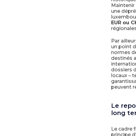
Maintenir 
une dépréc
luxembourg
EUR ou C
régionales
Par ailleu
un point d
normes de
destinés a
internatio
dossiers d
locaux – t
garantissa
peuvent r
Le repo
long t
Le cadre f
principe d