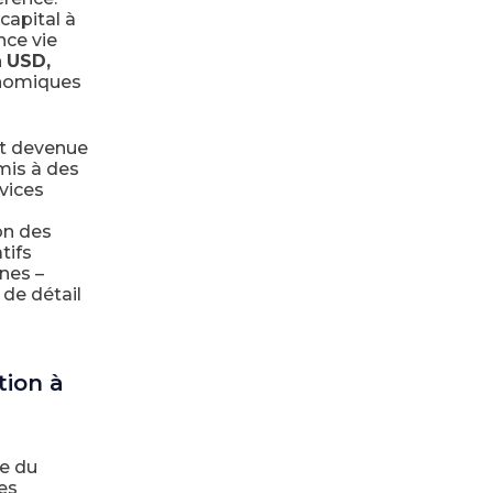
capital à
nce vie
n
USD,
conomiques
est devenue
mis à des
vices
on des
tifs
nes –
 de détail
tion à
se du
Les