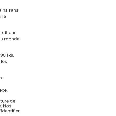
ains sans
 le
ntit une
e au monde
990 I du
 les
re
s
exe.
cture de
e. Nos
identifier