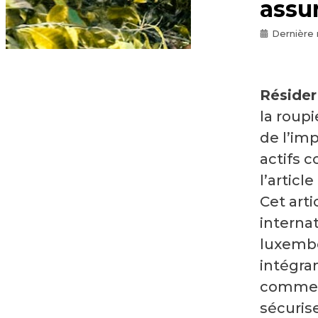
assur
Dernière 
Résider
la roupi
de l’imp
actifs c
l’articl
Cet arti
interna
luxembo
intégra
comment
sécuris