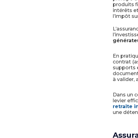
produits f
intérêts 
l’impôt su
L’assuran
l’investi
générate
En pratiqu
contrat (a
supports 
documenter
à valider, 
Dans un co
levier eff
retraite 
une détent
Assura