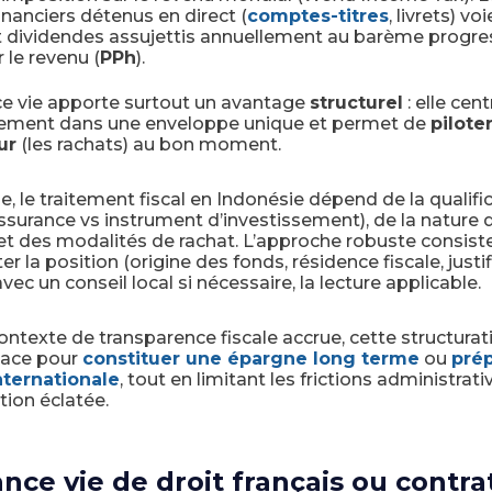
inanciers détenus en direct (
comptes-titres
, livrets) vo
et dividendes assujettis annuellement au barème progres
r le revenu (
PPh
).
ce vie apporte surtout un avantage
structurel
: elle cent
ssement dans une enveloppe unique et permet de
piloter
ur
(les rachats) au bon moment.
e, le traitement fiscal en Indonésie dépend de la qualifi
ssurance vs instrument d’investissement), de la nature 
et des modalités de rachat. L’approche robuste consist
 la position (origine des fonds, résidence fiscale, justifi
avec un conseil local si nécessaire, la lecture applicable.
ntexte de transparence fiscale accrue, cette structurat
icace pour
constituer une épargne long terme
ou
pré
internationale
, tout en limitant les frictions administrati
ion éclatée.
nce vie de droit français ou contra