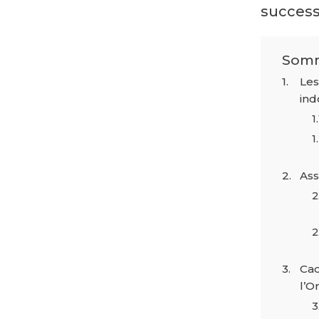
success
Somm
Les
ind
Ass
Cad
l’O