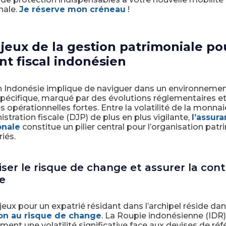
nale.
Je réserve mon créneau
!
jeux de la gestion patrimoniale po
nt fiscal indonésien
n Indonésie implique de naviguer dans un environneme
spécifique, marqué par des évolutions réglementaires e
s opérationnelles fortes. Entre la volatilité de la monnai
stration fiscale (DJP) de plus en plus vigilante,
l’assura
onale
constitue un pilier central pour l’organisation patr
iés.
iser le risque de change et assurer la cont
e
eux pour un expatrié résidant dans l’archipel réside da
ion au risque de change
. La Roupie indonésienne (IDR
ment une volatilité significative face aux devises de réf