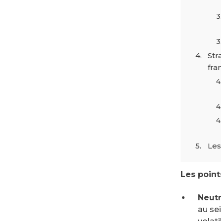
Str
fra
Les
Les point
Neutr
au sei