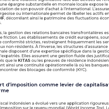
une épargne substantielle en monnaie locale expose le 
iation de son pouvoir d’achat à l’international. L’assura
eoise ou internationale permet de libeller les actifs e
HF
, décorrélant ainsi le patrimoine des fluctuations é
.
rs, la gestion des relations bancaires transfrontalières 
e friction. Les établissements de crédit européens, sou
 conformité strictes, restreignent fréquemment les ser
ux non-résidents. À l’inverse, les structures d’assurance
nale disposent d’une expertise spécifique dans la gesti
’expatriés. Elles assurent une gestion fluide des justifica
els que le
KITAS
ou les preuves de résidence indonésien
nt ainsi une continuité opérationnelle là où les banques
encontrer des blocages de conformité (KYC).
rt d’imposition comme levier de capitalisa
erme
iscal indonésien a évolué vers une application rigoureu
’imposition sur le revenu mondial (
World Income Tax
). 