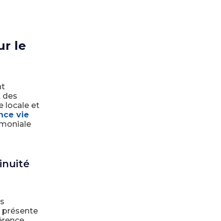
ur le
nt
t des
e locale et
nce vie
imoniale
inuité
ns
) présente
érence.