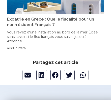
-
Expatrié en Grèce : Quelle fiscalité pour un
non-résident Français ?
Vous rêvez d'une installation au bord de la mer Égée
D
sans savoir si le fisc français vous suivra jusqu'à
i
Athènes....
c
août 7, 2026
a
Partagez cet article