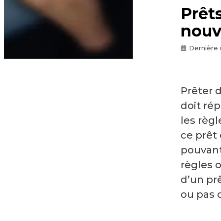
Prêts
nouv
Dernière 
Prêter 
doit ré
les règl
ce prêt
pouvant
règles o
d’un prê
ou pas d