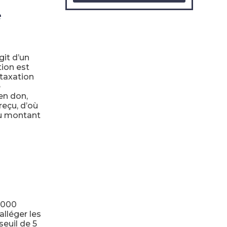
e
git d’un
tion est
 taxation
e
en don,
reçu, d’où
du montant
 000
alléger les
seuil de 5