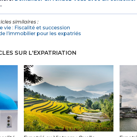
é
.
cles similaires :
e vie : Fiscalité et succession
é de l’immobilier pour les expatriés
CLES SUR L'EXPATRIATION