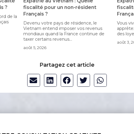
: Quelle
Expatrié à Singapour : Quelle
-résident
fiscalité pour un non-résident
Français ?
sidence, le
Vous vivez à Singapour ou vous vous
 vos revenus
apprêtez à franchir le pas, tout en gardant
e continue de
des loyers, des placements ou...
août 3, 2026
Partagez cet article