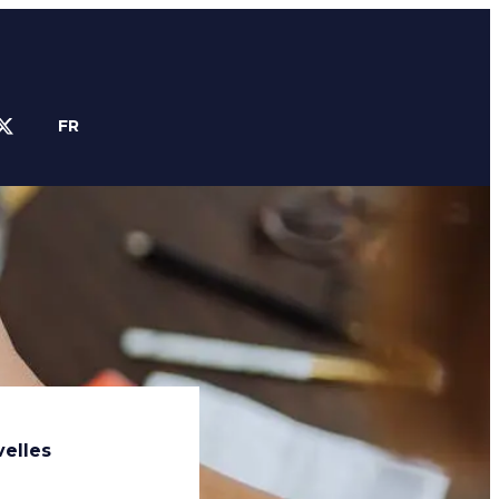
FR
IN
TWITTER
velles