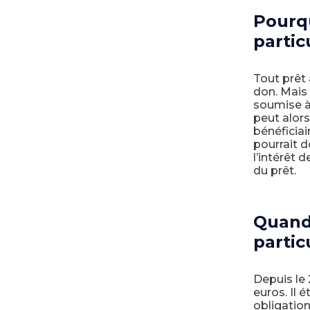
Pourqu
partic
Tout prêt 
don. Mais 
soumise 
peut alors
bénéficiai
pourrait d
l’intérêt 
du prêt.
Quand 
particu
Depuis le
euros. Il 
obligation