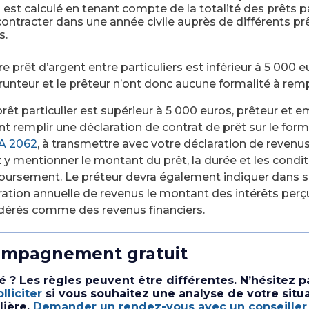
est calculé en tenant compte de la totalité des prêts pa
 contracter dans une année civile auprès de différents pr
s.
re prêt d’argent entre particuliers est inférieur à 5 000 e
runteur et le prêteur n’ont donc aucune formalité à rempl
prêt particulier est supérieur à 5 000 euros, prêteur et 
nt remplir une déclaration de contrat de prêt sur le form
A 2062
, à transmettre avec votre déclaration de revenu
 y mentionner le montant du prêt, la durée et les condi
ursement. Le préteur devra également indiquer dans s
ration annuelle de revenus le montant des intérêts perç
dérés comme des revenus financiers.
mpagnement gratuit
é ? Les règles peuvent être différentes. N’hésitez p
lliciter
si vous souhaitez une analyse de votre situ
lière.
Demander un rendez-vous avec un conseiller