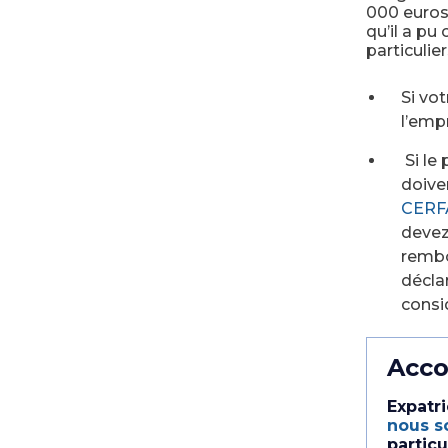
000 euros 
qu’il a pu
particulier
Si vot
l’emp
Si le 
doive
CERF
devez
rembo
décla
consi
Acco
Expatri
nous so
particu