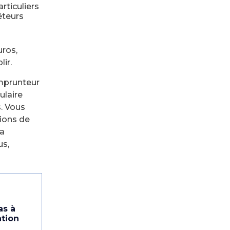
rticuliers
êteurs
uros,
ir.
emprunteur
ulaire
s. Vous
tions de
a
us,
as à
ation