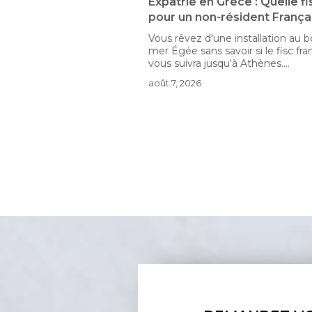
trié en Grèce : Quelle fiscalité
Expatrié au Vietnam 
 un non-résident Français ?
fiscalité pour un non
Français ?
rêvez d'une installation au bord de la
gée sans savoir si le fisc français
Devenu votre pays de ré
suivra jusqu'à Athènes....
Vietnam entend imposer
mondiaux quand la Franc
, 2026
taxer certains revenus...
août 5, 2026